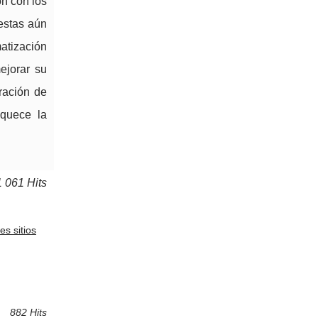
n con los
estas aún
atización
ejorar su
gración de
iquece la
1 061 Hits
es sitios
882 Hits