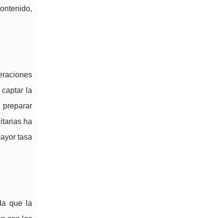
contenido,
eraciones
 captar la
 preparar
tarias ha
ayor tasa
da que la