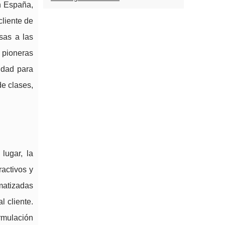
n España,
liente de
sas a las
s pioneras
idad para
de clases,
lugar, la
activos y
omatizadas
l cliente.
rmulación