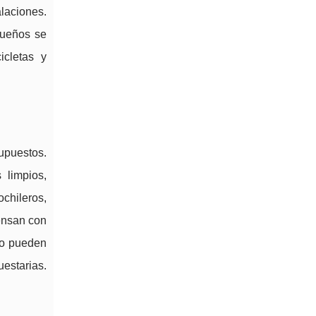
laciones.
queños se
icletas y
upuestos.
 limpios,
chileros,
pensan con
no pueden
uestarias.