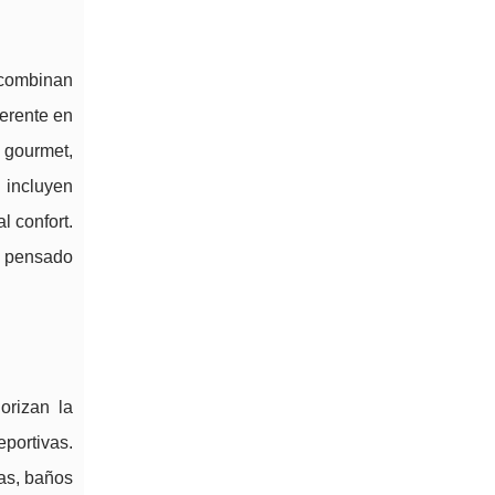
 combinan
ferente en
n gourmet,
 incluyen
l confort.
tá pensado
orizan la
portivas.
as, baños