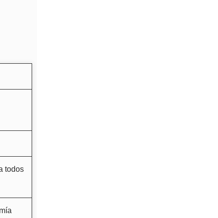
a todos
omía