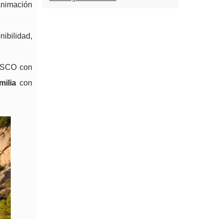
 animación
ibilidad,
ESCO con
milia
con