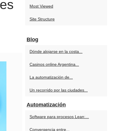
res
Most Viewed
Site Structure
Blog
Dónde alojarse en la costa...
Casinos online Argentina...
La automatización de...
Un recorrido por las ciudades...
Automatización
Software para procesos Lean:...
Convergencia entre...