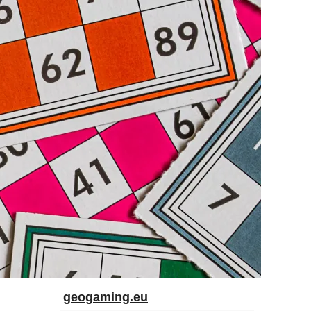
geogaming.eu